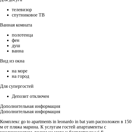
телевизор
спутниковое ТВ
Ванная комната
полотенца
фен
душ
ванна
Вид из окна
на море
на город
Для супергостей
Депозит отключен
Дополнительная информация
Дополнительная информация
Комплекс go to apartments in leonardo in bat yam расположен в 150
м от пляжа марина. К услугам гостей апартаменты с