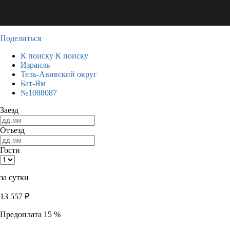
Поделиться
К поиску
К поиску
Израиль
Тель-Авивский округ
Бат-Ям
№1088087
Заезд
Отъезд
Гости
за сутки
13 557
₽
Предоплата 15 %