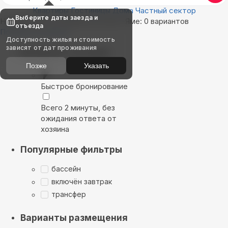
Квартиры
Гостиницы
Дома
Частный сектор
Выберите даты заезда и
Найдём, где остановиться в Бат-Яме: 0 вариантов
отъезда
Показать на карте
Доступность жилья и стоимость
зависят от дат проживания
Выбирайте лучшее
Позже
Указать
Быстрое бронирование
Всего 2 минуты, без
ожидания ответа от
хозяина
Популярные фильтры
бассейн
включён завтрак
трансфер
Варианты размещения