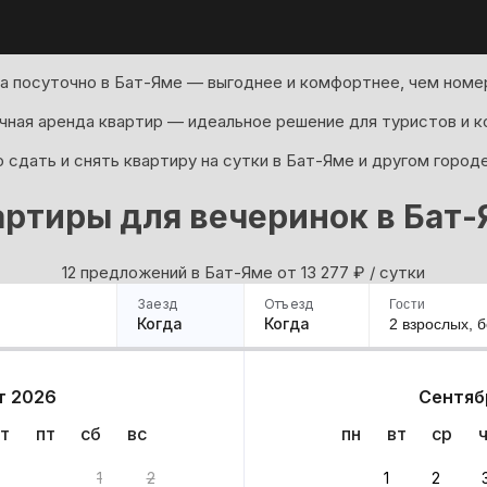
а посуточно в Бат-Яме — выгоднее и комфортнее, чем номер
ная аренда квартир — идеальное решение для туристов и к
сдать и снять квартиру на сутки в Бат-Яме и другом город
ртиры для вечеринок в Бат
12 предложений в Бат-Яме oт 13 277
₽
/ сутки
Заезд
Отъезд
Гости
Когда
Когда
2 взрослых,
б
ример
Санкт-Петербург
Москва
Сочи
Минск
Казань
Дагестан
Кисловодск
Аб
т 2026
Сентяб
Квартиры
Гостиницы
Дома
Частный сектор
т
пт
сб
вс
пн
вт
ср
тов
1
2
1
2