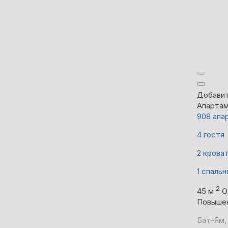
Добавит
Апарта
908 апа
4 гостя
2 крова
1 спальн
2
45 м
О
Повыше
Бат-Ям, 