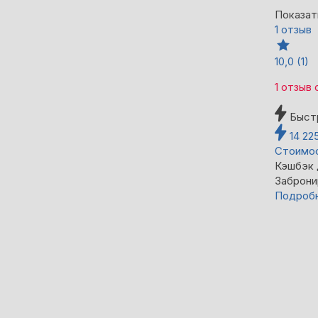
Показат
1 отзыв
10,0
(1)
1 отзыв
Быст
14 22
Стоимос
Кэшбэк
Заброни
Подроб