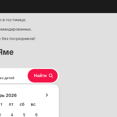
 в гостинице.
омандированных.
е без посредников!
-Яме
Найти
ез детей
хазия
рь 2026
чт
пт
сб
вс
3
4
5
6