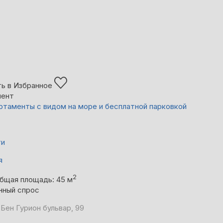
ь в Избранное
мент
артаменты с видом на море и бесплатной парковкой
ти
я
2
бщая площадь: 45 м
нный спрос
 Бен Гурион бульвар, 99