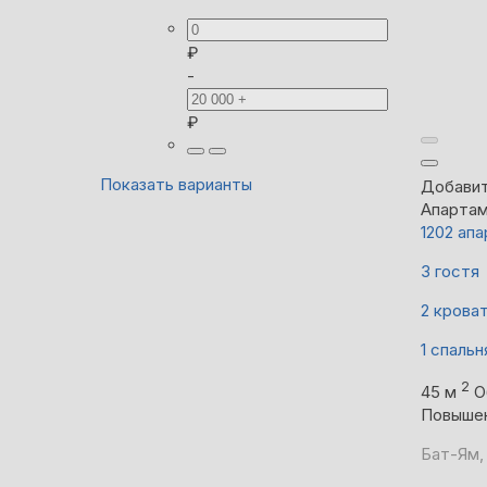
₽
-
₽
Показать варианты
Добавит
Апарта
1202 ап
3 гостя
2 крова
1 спальн
2
45 м
О
Повыше
Бат-Ям,