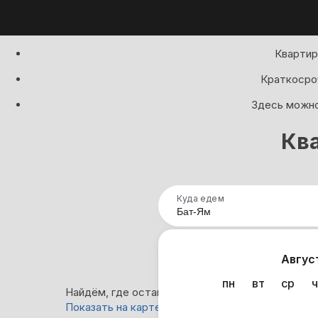
Квартир
Краткосроч
Здесь можно 
Ква
Куда едем
Нап
Авгус
пн
вт
ср
ч
Найдём, где остановиться в Бат-Яме: 12 вариан
Показать на карте