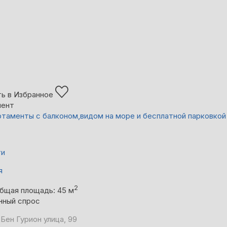
ь в Избранное
мент
ртаменты с балконом,видом на море и бесплатной парковкой
ти
я
2
бщая площадь: 45 м
нный спрос
Бен Гурион улица, 99