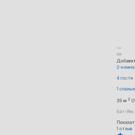
Добавит
2-комна
4 гостя
1 спальн
2
35 м
О
Бат-Ям, 
Показат
1 отзыв