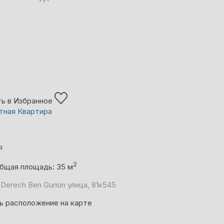
ь в Избранное
тная Квартира
я
2
бщая площадь: 35 м
Derech Ben Gurion улица, 81к545
ь расположение на карте