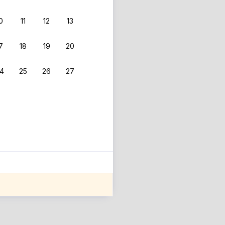
0
11
12
13
7
18
19
20
4
25
26
27
ле оценки проживания.