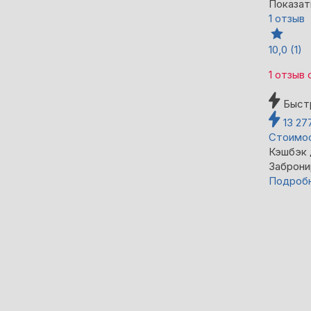
Показат
1 отзыв
10,0
(1)
1 отзыв
Быст
13 27
Стоимос
Кэшбэк
Заброни
Подроб