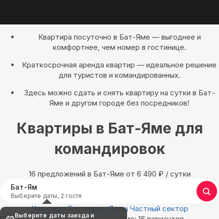
Квартира посуточно в Бат-Яме — выгоднее и
комфортнее, чем номер в гостинице.
Краткосрочная аренда квартир — идеальное решение
для туристов и командированных.
Здесь можно сдать и снять квартиру на сутки в Бат-
Яме и другом городе без посредников!
Квартиры в Бат-Яме для
командировок
16 предложений в Бат-Яме oт 6 490
₽
/ сутки
Бат-Ям
Выберите даты, 2 гостя
Квартиры
Гостиницы
Дома
Частный сектор
Выберите даты заезда и
Найдём, где остановиться в Бат-Яме: 16 вариантов